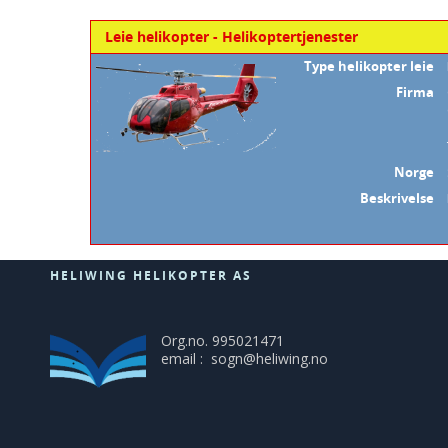
Leie helikopter - Helikoptertjenester
Type helikopter leie
Firma
Norge
Beskrivelse
HELIWING HELIKOPTER AS
Org.no. 995021471
email : sogn@heliwing.no