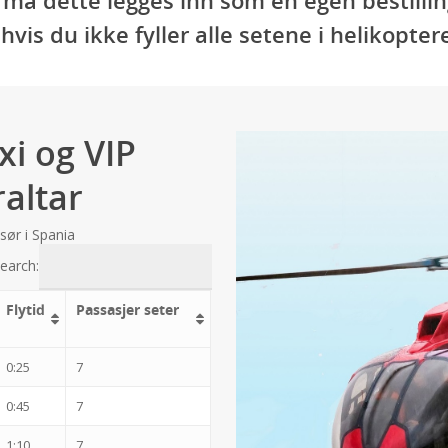
is du ikke fyller alle setene i helikoptere
xi og VIP
raltar
sør i Spania
earch:
Flytid
Passasjer seter
0:25
7
0:45
7
1:10
7