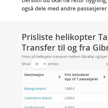
også dele med andre passasjerer hv
Prisliste helikopter Ta
Transfer til og fra Gib
Priser på helikopter transport mellom Gibraltar og byer 
Show
entries
S
Destinasjon
Pris inkluderer
opp til 7 passasjerer
Malaga Airport
1.800 £
Cadiz/Jerez Airport
2,600 £
Sevilla Airport
4.760 £