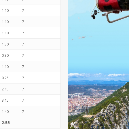
1:10
7
1:10
7
1:10
7
1:30
7
0:30
7
1:10
7
0:25
7
2:15
7
3:15
7
1:40
7
2:55