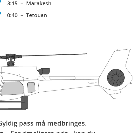
3:15 – Marakesh
0:40 – Tetouan
. Gyldig pass må medbringes.
g. For rimeligere pris , kan du