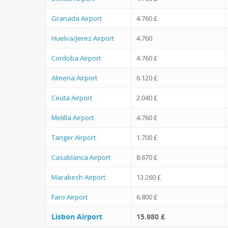
Granada Airport
4.760 £
Huelva/Jerez Airport
4.760
Cordoba Airport
4.760 £
Almeria Airport
6.120 £
Ceuta Airport
2.040 £
Melilla Airport
4.760 £
Tanger Airport
1.700 £
Casablanca Airport
8.670 £
Marakesh Airport
13.260 £
Faro Airport
6.800 £
Lisbon Airport
15.980 £