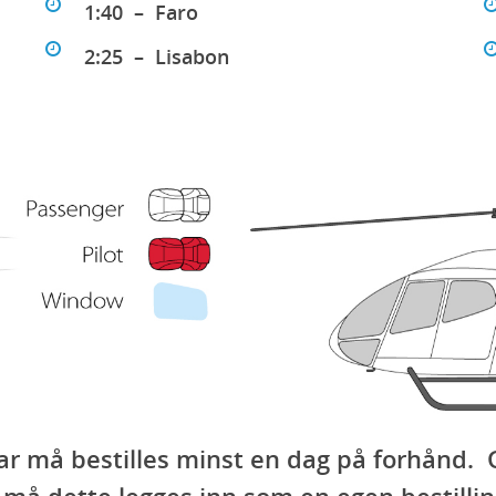
1:40 – Faro
2:25 – Lisabon
raltar må bestilles minst en dag på forhånd
 må dette legges inn som en egen bestillin