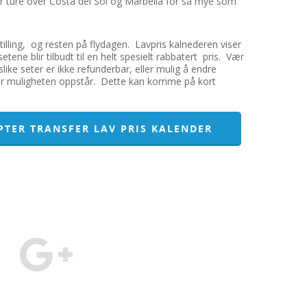
er ture over Costa del Sol og Marbella for så mye som
lling, og resten på flydagen. Lavpris kalnederen viser
tene blir tilbudt til en helt spesielt rabbatert pris. Vær
ike seter er ikke refunderbar, eller mulig å endre
år muligheten oppstår. Dette kan komme på kort
PTER TRANSFER LAV PRIS KALENDER