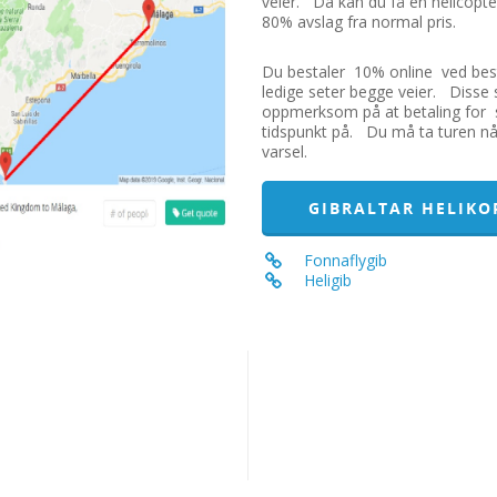
veier. Da kan du få en helicopt
80% avslag fra normal pris.
Du bestaler 10% online ved besti
ledige seter begge veier. Disse se
oppmerksom på at betaling for sl
tidspunkt på. Du må ta turen n
varsel.
GIBRALTAR HELIKO
Fonnaflygib
Heligib