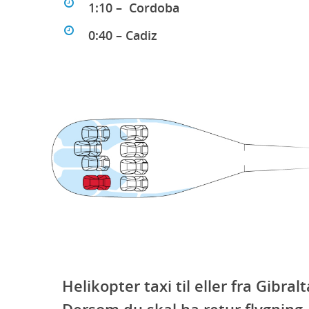
1:10 – Cordoba
0:40 – Cadiz
Helikopter taxi til eller fra Gib
Dersom du skal ha retur flygning,