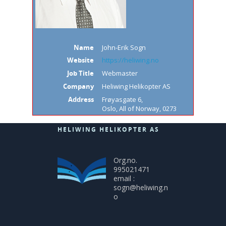
Name
John-Erik Sogn
Website
https://heliwing.no
Job Title
Webmaster
Company
Heliwing Helikopter AS
Address
Frøyasgate 6
,
Oslo
,
All of Norway
,
0273
HELIWING HELIKOPTER AS
Org.no.
995021471
email :
sogn@heliwing.n
o