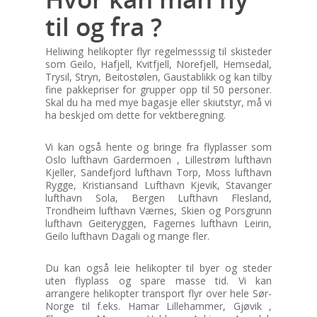
til og fra ?
Heliwing helikopter flyr regelmesssig til skisteder
som Geilo, Hafjell, Kvitfjell, Norefjell, Hemsedal,
Trysil, Stryn, Beitostølen, Gaustablikk og kan tilby
fine pakkepriser for grupper opp til 50 personer.
Skal du ha med mye bagasje eller skiutstyr, må vi
ha beskjed om dette for vektberegning.
Vi kan også hente og bringe fra flyplasser som
Oslo lufthavn Gardermoen , Lillestrøm lufthavn
Kjeller, Sandefjord lufthavn Torp, Moss lufthavn
Rygge, Kristiansand Lufthavn Kjevik, Stavanger
lufthavn Sola, Bergen Lufthavn Flesland,
Trondheim lufthavn Værnes, Skien og Porsgrunn
lufthavn Geiteryggen, Fagernes lufthavn Leirin,
Geilo lufthavn Dagali og mange fler.
Du kan også leie helikopter til byer og steder
uten flyplass og spare masse tid. Vi kan
arrangere helikopter transport flyr over hele Sør-
Norge til f.eks. Hamar Lillehammer, Gjøvik ,