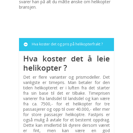
svarer han på alt du måtte ønske om helikopter
bransjen.
Hva koster det og pris på helikopterfrakt ?
Hva koster det å leie
helikopter ?
Det er flere varianter og prismodeller. Det
vanligste er timepris. Man betaler for den
tiden helikopteret er i luften fra det starter
fra sin base til det er tilbake. Timeprisen
varierer fra landsdel til landsdel og kan være
fra ca. 7500,- for et helikopter for tre
passasjerer og opp til over 40.000,- eller mer
for store passasjer helikoptre. Fastpris er
også mulig å avtale for et bestemt oppdrag.
Dette kan imidlertid bli dyrere dersom været
er fint, men kan være en god