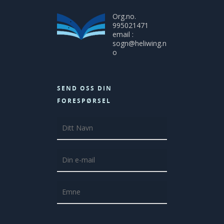
Org.no.
995021471
email :
sogn@heliwing.n
o
SEND OSS DIN
FORESPØRSEL