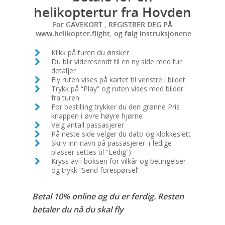
helikoptertur fra Hovden
For GAVEKORT , REGISTRER DEG PÅ
www.helikopter.flight, og følg instruksjonene
Klikk på turen du ønsker
Du blir videresendt til en ny side med tur
detaljer
Fly ruten vises på kartet til venstre i bildet.
Trykk på “Play” og ruten vises med bilder
fra turen
For bestilling trykker du den grønne Pris
knappen i øvre høyre hjørne
Velg antall passasjerer
På neste side velger du dato og klokkeslett
Skriv inn navn på passasjerer. ( ledige
plasser settes til “Ledig”)
Kryss av i boksen for vilkår og betingelser
og trykk “Send forespørsel”
Betal 10% online og du er ferdig. Resten
betaler du nå du skal fly