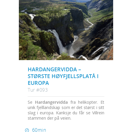
HARDANGERVIDDA –
STØRSTE HØYFJELLSPLATÅ I
EUROPA
Tur #093
Se
Hardangervidda
fra helikopter. Et
unik fjelllandskap som er det størst i sitt
slag i europa. Kanksje du får se Villrein
stammen der på veien.
60min