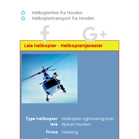
Helikopterleie fra Hovden
Helikoptertransport fra Hovden
Leie helikopter - Helikoptertjenester
Type helikopter
Helikopter sightseeing turer
leie
Rjukan Hovden
Firma
Heliwing
,