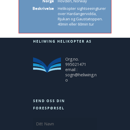
Norge
Hovden, Norway
Beskrivelse
Helikopter sightseeingturer
over Hardangervidda,
Rjukan og Gaustatoppen.
40min eller 60min tur
HELIWING HELIKOPTER AS
Org.no.
995021471
email :
sogn@heliwing.n
o
SEND OSS DIN
FORESPØRSEL