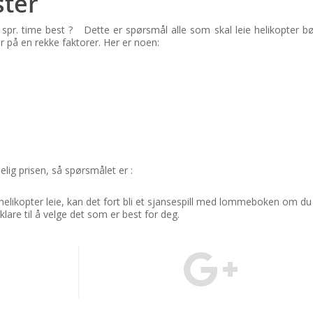
ster
i spr. time best ? Dette er spørsmål alle som skal leie helikopter bør
å en rekke faktorer. Her er noen:
lig prisen, så spørsmålet er :
helikopter leie, kan det fort bli et sjansespill med lommeboken om du
 klare til å velge det som er best for deg.