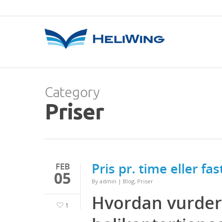
Category
Priser
Pris pr. time eller fas
FEB
05
By
admin
|
Blog
,
Priser
Hvordan vurder
1