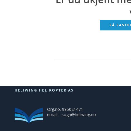
FÅ FASTP
HELIWING HELIKOPTER AS
Org.no. 995021471
email : sogn@heliwing.no