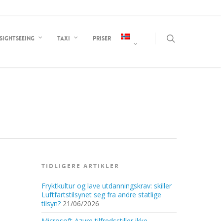
Sightseeing
Taxi
Priser
TIDLIGERE ARTIKLER
Fryktkultur og lave utdanningskrav: skiller
Luftfartstilsynet seg fra andre statlige
tilsyn?
21/06/2026
Microsoft Azure tilfredsstiller ikke