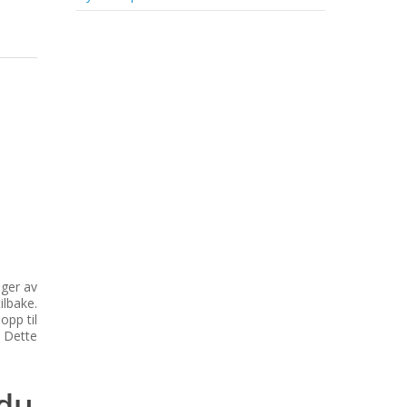
nger av
ilbake.
opp til
. Dette
 du