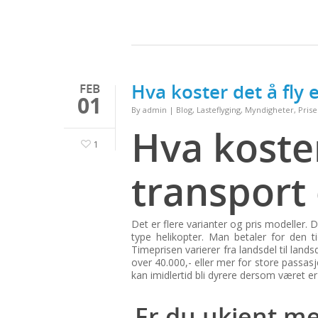
Hva koster det å fly e
FEB
01
By
admin
|
Blog
,
Lasteflyging
,
Myndigheter
,
Prise
Hva koste
1
transport 
Det er flere varianter og pris modeller. D
type helikopter. Man betaler for den tid
Timeprisen varierer fra landsdel til lands
over 40.000,- eller mer for store passasj
kan imidlertid bli dyrere dersom været e
Er du ukjent me