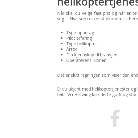
helikoptertjene
Når skal du velge fast pris og når er pr
seg. Hva som er mest økonomisk beror p
Type oppdrag
Pilot erfaring
Type helikopter
Årstid
Din kjennskap til bransjen
Operatørens rutiner
Det er slutt regningen som viser den ende
Er du ukjent med helikoptertjenester og 
feil. Vi i Heliwing kan dette godt og står