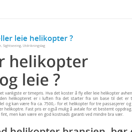
ller leie helikopter ?
r
,
Sightseeing
,
Utdrikningslag
r helikopter
og leie ?
et vanligste er timepris. Hva det koster å fly eller leie helikopter avhe
en helikopteret er i luften fra det starter fra sin base til det er t
del og kan være fra ca. 7500,- for et helikopter for tre passasjerer og 
er helikoptre. Fast pris er også mulig å avtale for et bestemt oppdrag
r fint, men kan være en god kostnads garanti ved mindre bra vær.
d helikopter bransjen, bør