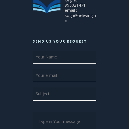
995021471
email :
sogn@heliwing.n
o
SEND US YOUR REQUEST