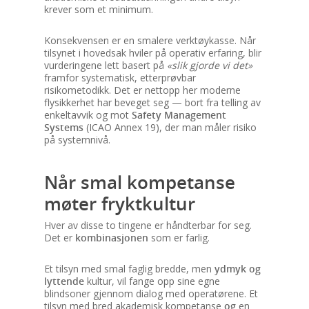
krever som et minimum.
Konsekvensen er en smalere verktøykasse. Når
tilsynet i hovedsak hviler på operativ erfaring, blir
vurderingene lett basert på
«slik gjorde vi det»
framfor systematisk, etterprøvbar
risikometodikk. Det er nettopp her moderne
flysikkerhet har beveget seg — bort fra telling av
enkeltavvik og mot
Safety Management
Systems
(ICAO Annex 19), der man måler risiko
på systemnivå.
Når smal kompetanse
møter fryktkultur
Hver av disse to tingene er håndterbar for seg.
Det er
kombinasjonen
som er farlig.
Et tilsyn med smal faglig bredde, men
ydmyk og
lyttende
kultur, vil fange opp sine egne
blindsoner gjennom dialog med operatørene. Et
tilsyn med bred akademisk kompetanse
og
en