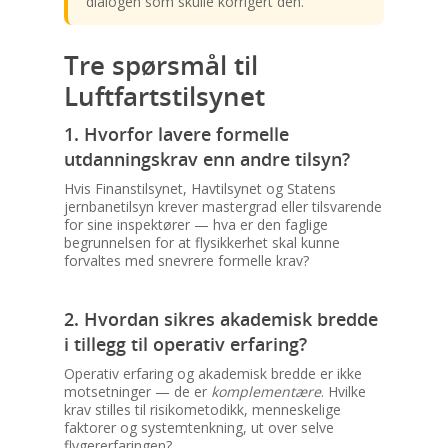
dialogen som skulle korrigert den.
Tre spørsmål til
Luftfartstilsynet
1. Hvorfor lavere formelle
utdanningskrav enn andre tilsyn?
Hvis Finanstilsynet, Havtilsynet og Statens
jernbanetilsyn krever mastergrad eller tilsvarende
for sine inspektører — hva er den faglige
begrunnelsen for at flysikkerhet skal kunne
forvaltes med snevrere formelle krav?
2. Hvordan sikres akademisk bredde
i tillegg til operativ erfaring?
Operativ erfaring og akademisk bredde er ikke
motsetninger — de er
komplementære
. Hvilke
krav stilles til risikometodikk, menneskelige
faktorer og systemtenkning, ut over selve
flygererfaringen?