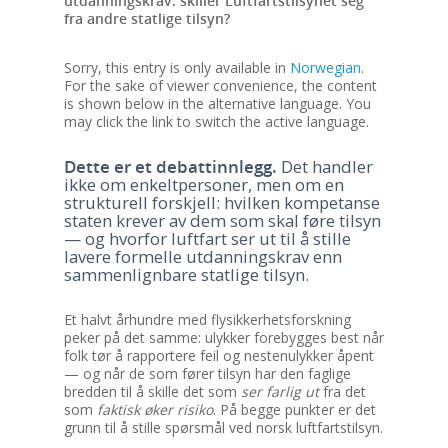
utdanningskrav: skiller Luftfartstilsynet seg
fra andre statlige tilsyn?
Sorry, this entry is only available in
Norwegian
.
For the sake of viewer convenience, the content
is shown below in the alternative language. You
may click the link to switch the active language.
Dette er et debattinnlegg.
Det handler
ikke om enkeltpersoner, men om en
strukturell forskjell: hvilken kompetanse
staten krever av dem som skal føre tilsyn
— og hvorfor luftfart ser ut til å stille
lavere formelle utdanningskrav enn
sammenlignbare statlige tilsyn.
Et halvt århundre med flysikkerhetsforskning
peker på det samme: ulykker forebygges best når
folk tør å rapportere feil og nestenulykker åpent
— og når de som fører tilsyn har den faglige
bredden til å skille det som
ser farlig ut
fra det
som
faktisk øker risiko
. På begge punkter er det
grunn til å stille spørsmål ved norsk luftfartstilsyn.