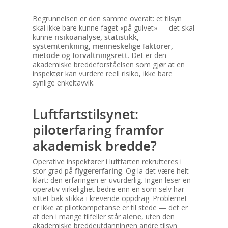
Begrunnelsen er den samme overalt: et tilsyn
skal ikke bare kunne faget «på gulvet» — det skal
kunne
risikoanalyse, statistikk,
systemtenkning, menneskelige faktorer,
metode og forvaltningsrett
. Det er den
akademiske breddeforståelsen som gjør at en
inspektør kan vurdere reell risiko, ikke bare
synlige enkeltavvik.
Luftfartstilsynet:
piloterfaring framfor
akademisk bredde?
Operative inspektører i luftfarten rekrutteres i
stor grad på
flygererfaring
. Og la det være helt
klart: den erfaringen er uvurderlig. Ingen leser en
operativ virkelighet bedre enn en som selv har
sittet bak stikka i krevende oppdrag. Problemet
er ikke at pilotkompetanse er til stede — det er
at den i mange tilfeller står
alene
, uten den
akademiske breddeutdanningen andre tilsyn