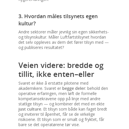
3. Hvordan måles tilsynets egen
kultur?
Andre sektorer måler jevnlig sin egen sikkerhets-
og tilsynskultur. Måler Luftfartstilsynet hvordan
det selv oppleves av dem det fører tilsyn med —
og publiseres resultatet?
Veien videre: bredde og
tillit, ikke enten–eller
Svaret er ikke å erstatte pilotene med
akademikere. Svaret er
begge deler
: behold den
operative erfaringen, men løft de formelle
kompetansekravene opp på linje med andre
statlige tilsyn — og kombiner det med en ekte
just culture
. Et tilsyn som både kan faget bredt
og inviterer til åpenhet, får se de virkelige
risikoene. Et tilsyn som er smalt og fryktet, får
bare se det operatørene tør vise.