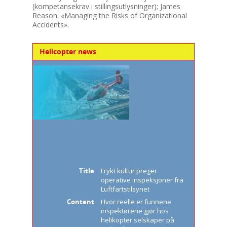
(kompetansekrav i stillingsutlysninger); James
Reason: «Managing the Risks of Organizational
Accidents».
Helicopter news
Title
Frykt kultur preger
operative inspeksjoner fra
Luftfartstilsynet
Content
Hvor reelle er funnene
inspektørene gjør hos
helikopter selskaper på