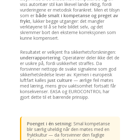
viss autoritær stil kan likevel lande riktig, fordi
vurderingene er metodisk forankret. Men et tilsyn
som er
både smalt i kompetanse og preget av
frykt
, lukker begge utganger: det mangler
verktøyene til å se hele bildet selv,
og
det
skremmer bort den eksterne korreksjonen som
kunne kompensert.
Resultatet er velkjent fra sikkerhetsforskningen:
underrapportering
. Operatører deler ikke det de
er usikre på, fordi usikkerhet straffes. Da
forsvinner nettopp de svake signalene som god
sikkerhetsledelse lever av. Kjernen i europeisk
luftfart kalles
just culture
— ærlige feil møtes
med læring, mens grov uaktsomhet fortsatt får
konsekvenser. EASA og EUROCONTROL har
gjort dette til et bærende prinsipp.
Poenget i én setning:
Smal kompetanse
blir særlig uheldig når den møtes med en
fryktkultur — da forsvinner den faglige