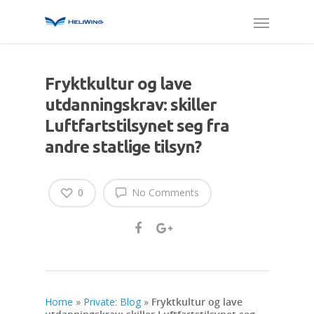
Fryktkultur og lave
utdanningskrav: skiller
Luftfartstilsynet seg fra
andre statlige tilsyn?
0
No Comments
Home
»
Private: Blog
»
Fryktkultur og lave