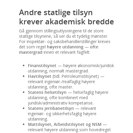
Andre statlige tilsyn
krever akademisk bredde
Gå gjennom stillingsutlysningene til de store
statlige tilsynene, så ser du et tydelig mønster.
For inspektør- og saksbehandlerstillinger kreves
det som regel
høyere utdanning — ofte
mastergrad
innen et relevant fagfelt:
Finanstilsynet
— høyere økonomisk/juridisk
utdanning, normalt mastergrad.
Havtilsynet
(tidl. Petroleumstilsynet) —
relevant ingeniør-/realfaglig høyere
utdanning, ofte master.
Statens helsetilsyn
— helsefaglig høyere
utdanning, ofte kombinert med
juridisk/administrativ kompetanse.
Statens jernbanetilsyn
— relevant
ingeniør- og sikkerhetsfaglig høyere
utdanning.
Mattilsynet, Arbeidstilsynet og NSM
—
relevant høyere utdanning som hovedregel.